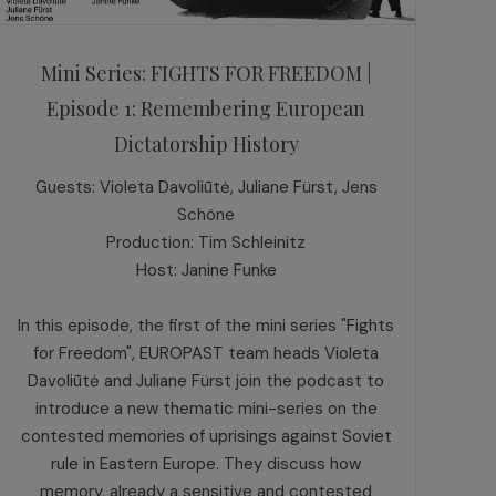
Mini Series: FIGHTS FOR FREEDOM |
Episode 1: Remembering European
Dictatorship History
Guests: Violeta Davoliūtė, Juliane Fürst, Jens
Schöne
Production: Tim Schleinitz
Host: Janine Funke
In this episode, the first of the mini series "Fights
for Freedom", EUROPAST team heads Violeta
Davoliūtė and Juliane Fürst join the podcast to
introduce a new thematic mini-series on the
contested memories of uprisings against Soviet
rule in Eastern Europe. They discuss how
memory, already a sensitive and contested