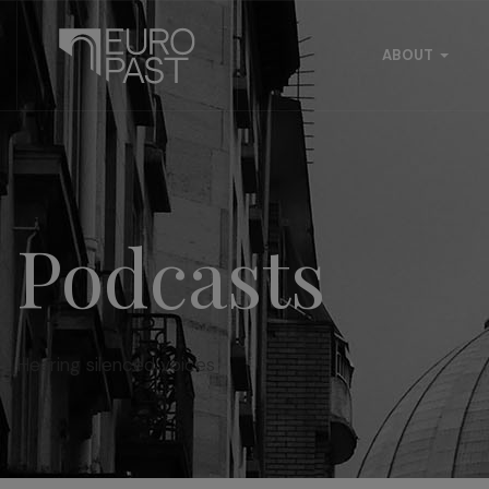
ABOUT
Podcasts
Hearing silenced voices