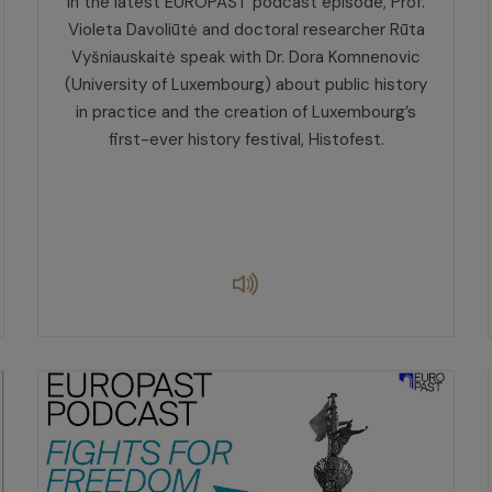
In the latest EUROPAST podcast episode, Prof.
Violeta Davoliūtė and doctoral researcher Rūta
Vyšniauskaitė speak with Dr. Dora Komnenovic
(University of Luxembourg) about public history
in practice and the creation of Luxembourg’s
first-ever history festival, Histofest.