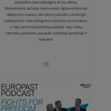
pasaulinio karo pabaigos iki šių dienų.
Mokslininkės aptaria naratyvinės diplomatijos bei
diasporos svarbą valstybės įvaizdžio užsienyje
palaikymui ir valstybingumo atkūrimo procesams,
o taip pat brėžia įdomią paralelę tarp mažų
valstybių padėties pasaulio politikoje praeityje ir
šiandien.