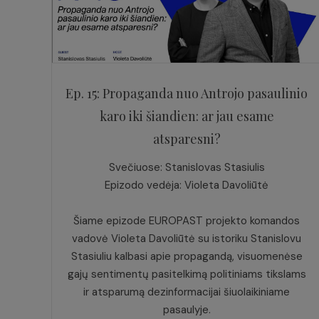
Ep. 15: Propaganda nuo Antrojo pasaulinio
karo iki šiandien: ar jau esame
atsparesni?
Svečiuose: Stanislovas Stasiulis
Epizodo vedėja: Violeta Davoliūtė
Šiame epizode EUROPAST projekto komandos
vadovė Violeta Davoliūtė su istoriku Stanislovu
Stasiuliu kalbasi apie propagandą, visuomenėse
gajų sentimentų pasitelkimą politiniams tikslams
ir atsparumą dezinformacijai šiuolaikiniame
pasaulyje.