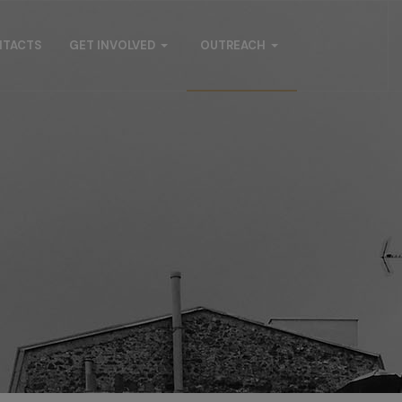
NTACTS
GET INVOLVED
OUTREACH